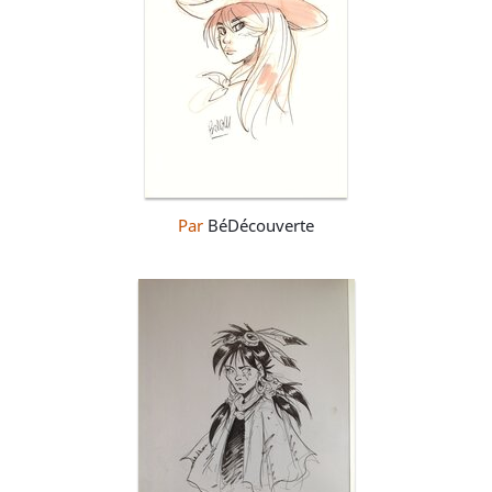
Par
BéDécouverte