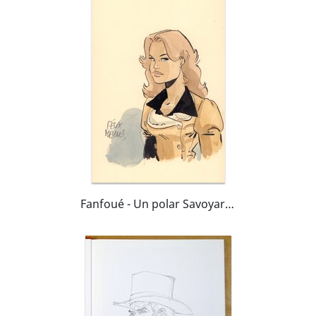
Fanfoué - Un polar Savoyard 4 - L'Alpage disparu