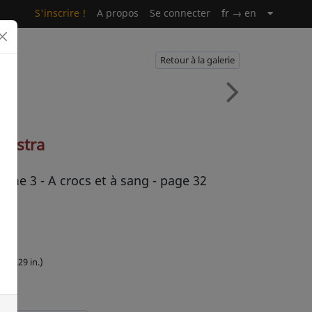
S'inscrire !
A propos
Se connecter
fr
→ en
Retour à la galerie
Vastra
tome 3 - A crocs et à sang - page 32
leur
x 19.29 in.)
2021