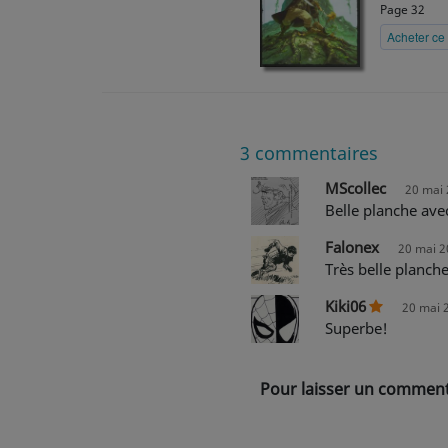
Page 32
Acheter ce 
3
commentaires
MScollec
20 mai 
Belle planche ave
Falonex
20 mai 2
Très belle planch
Kiki06
20 mai 
Superbe!
Pour laisser un commenta