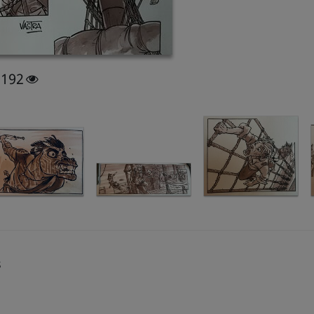
1192
s