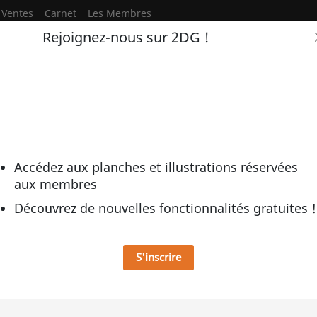
Ventes
Carnet
Les Membres
Rejoignez-nous sur 2DG !
Sébastien 
Accédez aux planches et illustrations réservées
Jim Jawkins 
aux membres
Planche originale
Découvrez de nouvelles fonctionnalités gratuites !
2020
Encre de Chine
Aquarelles de cou
S'inscrire
32.5 x 49 cm (12.8 
Ajoutée le 19/05/