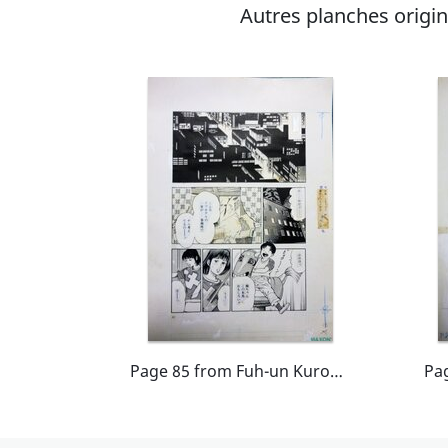
Autres planches origina
Page 85 from Fuh-un Kurozukin. ART MANGA BY Mr. Toshio MAEDA