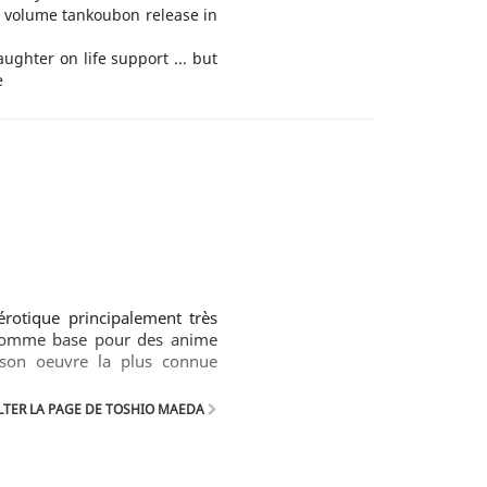
s 3 volume tankoubon release in
ughter on life support ... but
e
otique principalement très
s comme base pour des anime
son oeuvre la plus connue
TER LA PAGE DE TOSHIO MAEDA