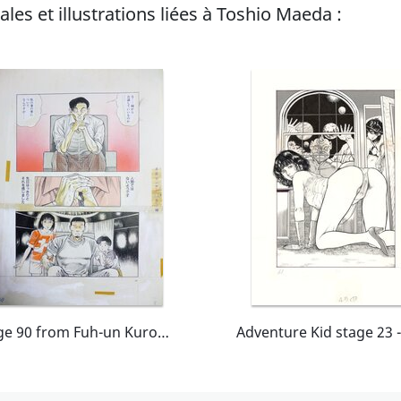
les et illustrations liées à Toshio Maeda :
Page 90 from Fuh-un Kurozukin. ART MANGA BY Mr. Toshio MAEDA