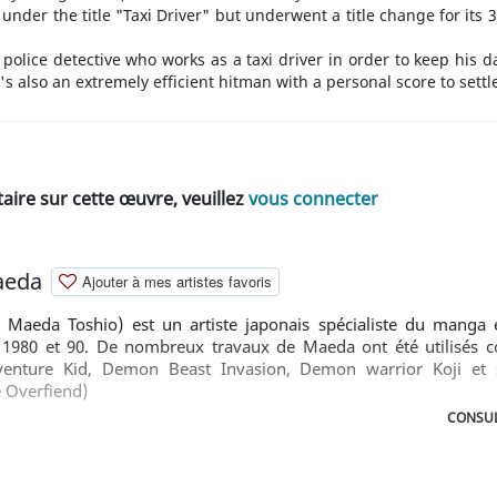
7 under the title "Taxi Driver" but underwent a title change for it
police detective who works as a taxi driver in order to keep his da
he's also an extremely efficient hitman with a personal score to settl
ire sur cette œuvre, veuillez
vous connecter
aeda
Ajouter à mes artistes favoris
a Toshio) est un artiste japonais spécialiste du manga ér
s 1980 et 90. De nombreux travaux de Maeda ont été utilisé
enture Kid, Demon Beast Invasion, Demon warrior Koji et 
e Overfiend)
CONSUL