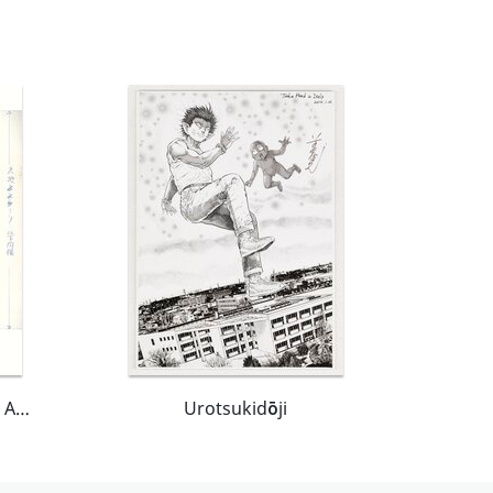
Adventure Kid stage 23 - Amazon Man * Toshio Maeda
Urotsukidōji