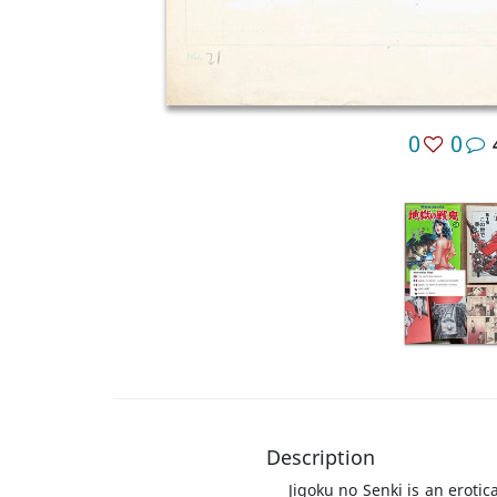
0
0
Description
Jigoku no Senki is an eroti