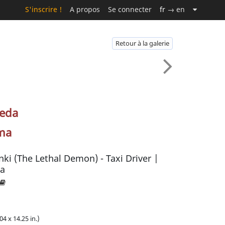
S'inscrire !
A propos
Se connecter
fr
→ en
Retour à la galerie
eda
ma
nki (The Lethal Demon) - Taxi Driver |
da
04 x 14.25 in.)