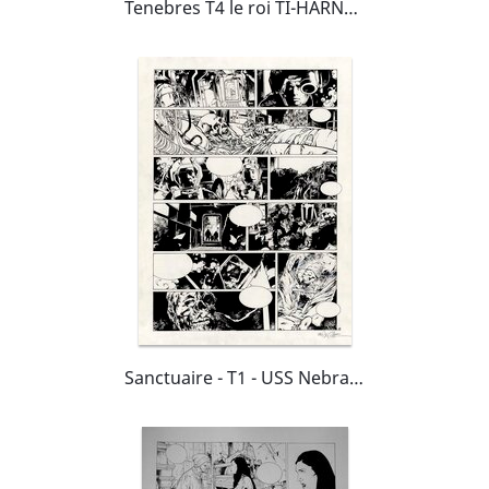
Tenebres T4 le roi TI-HARNOG double planche : 16 et 17
Sanctuaire - T1 - USS Nebraska