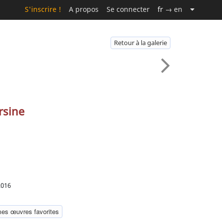
S'inscrire !
A propos
Se connecter
fr
→ en
Retour à la galerie
rsine
2016
mes œuvres favorites