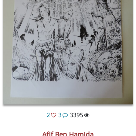
2
3
3395
Afif Ben Hamida