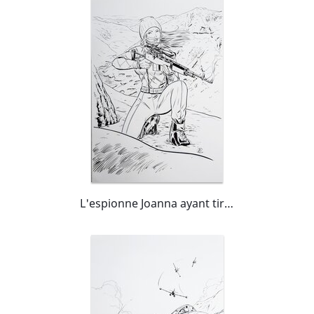
L'espionne Joanna ayant tiré sur Tanguy dans son Mirage III