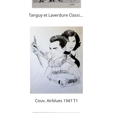
Tanguy et Laverdure Classic - # 4- Le pilote qui en savait trop
Couv. Airblues 1947 T1