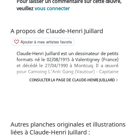
Pour laisser un commentaire sur cette œuvre,
veuillez
vous connecter
A propos de Claude-Henri Juillard
Ajouter à mes artistes favoris
Claude-Henri Juillard est un dessinateur de petits
formats né le 02/08/1915 à Valentigney (France)
et décédé le 27/04/1990 à Montcuq. Il a œuvré
pour Camoing L'Anti Gang (Vautour) - Capitaine
Tornade (Erik Le Viking) - Ferry Tempête (Zorro
CONSULTER LA PAGE DE CLAUDE-HENRI JUILLARD
Spécial) - Xavier Humbert X1 (Agent Spécial).
Text (c) BD Gest'
Autres planches originales et illustrations
liées à Claude-Henri Juillard :