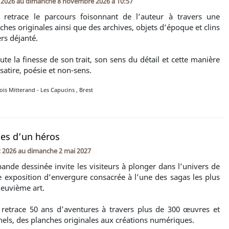
t 2026
au
dimanche 8 novembre 2026 à 10:57
n retrace le parcours foisonnant de l’auteur à travers une
ches originales ainsi que des archives, objets d’époque et clins
rs déjanté.
te la finesse de son trait, son sens du détail et cette manière
satire, poésie et non-sens.
is Mitterand - Les Capucins
,
Brest
ies d’un héros
et 2026
au
dimanche 2 mai 2027
ande dessinée invite les visiteurs à plonger dans l’univers de
 exposition d’envergure consacrée à l’une des sagas les plus
euvième art.
 retrace 50 ans d’aventures à travers plus de 300 œuvres et
nels, des planches originales aux créations numériques.