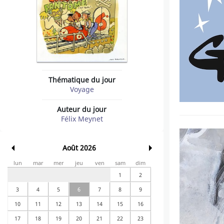
Thématique du jour
Voyage
Auteur du jour
Félix Meynet
Août 2026
lun
mar
mer
jeu
ven
sam
dim
1
2
3
4
5
6
7
8
9
10
11
12
13
14
15
16
17
18
19
20
21
22
23