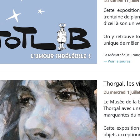
Du
samedi 11 juille
Cette expositio
trentaine de plan
d’œil à son unive
On y retrouve tou
unique de mêler 
La Médiathèque Franço
→ Voir la source
Thorgal, les v
Du
mercredi 1 juill
Le Musée de la b
Thorgal avec une
marquantes du n
Cette exposition
objets exception