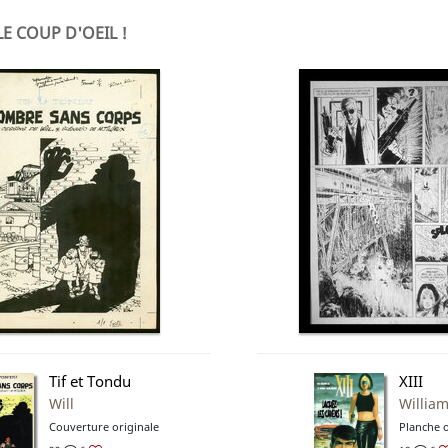
LE COUP D'OEIL !
Tif et Tondu
XIII
Will
Willia
Couverture originale
Planche o