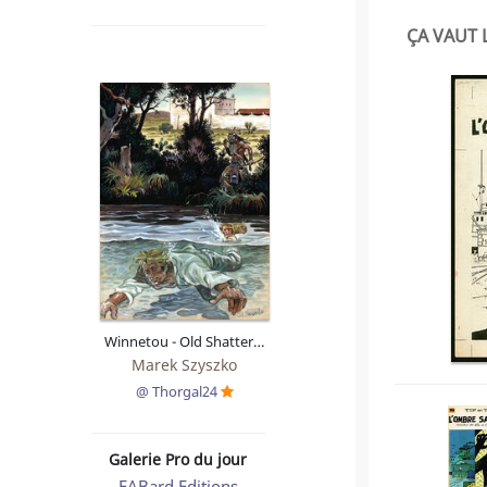
ÇA VAUT 
Winnetou - Old Shatterhand
Marek Szyszko
@ Thorgal24
Galerie Pro du jour
FABard Editions