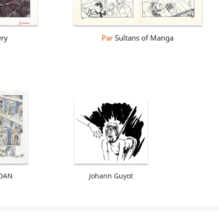
ery
Par
Sultans of Manga
.DAN
Johann Guyot