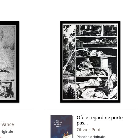
Où le regard ne porte
pas...
m Vance
Olivier Pont
riginale
Planche originale