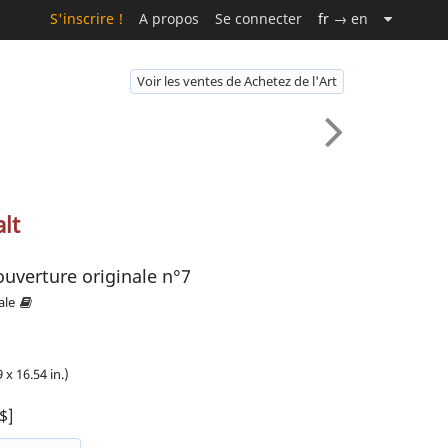
S'inscrire !
A propos
Se connecter
fr
→ en
Voir les ventes de Achetez de l'Art
lt
ouverture originale n°7
ale
 x 16.54 in.)
$]