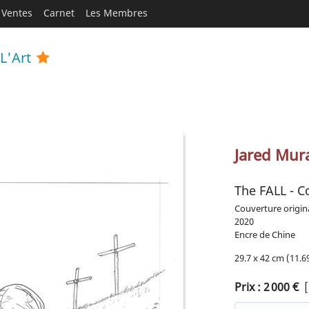
Ventes
Carnet
Les Membres
L'Art
Jared Mura
The FALL - C
Couverture origin
2020
Encre de Chine
29.7 x 42 cm (11.69
Prix :
2 000
€
[