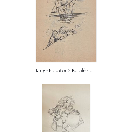
Dany - Equator 2 Katalé - page recto/verso de reherches publiées