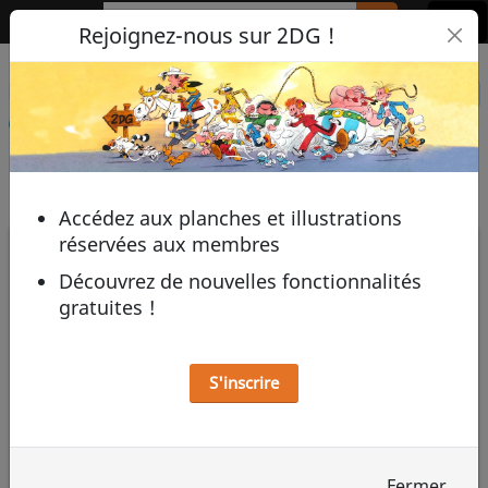
2DG
Rejoignez-nous sur 2DG !
Dans la collection de
Retour à la galerie
Chricyr
Accédez aux planches et illustrations
réservées aux membres
Découvrez de nouvelles fonctionnalités
gratuites !
S'inscrire
Fermer