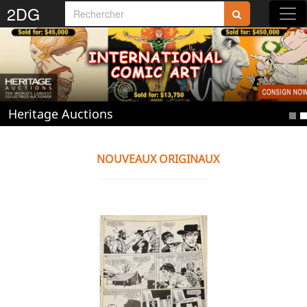
2DG
Rejoignez-nous sur 2DG !
Heritage Auctions
Accédez aux planches et illustrations
réservées aux membres
NOUVEAUX ORIGINAUX
Découvrez de nouvelles fonctionnalités
gratuites !
S'inscrire
Fermer