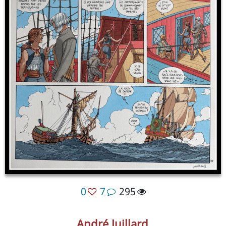
0
7
295
André Juillard