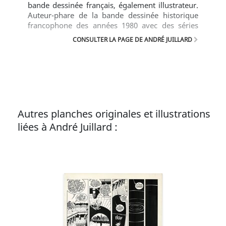
bande dessinée français, également illustrateur.
Auteur-phare de la bande dessinée historique
francophone des années 1980 avec des séries
telles que Les Sept vies de l'Epervier ou Plume
CONSULTER LA PAGE DE ANDRÉ JUILLARD
Aux Vents. Juillard se diversifie ensuite en
travaillant sur le monde contemporain avec des
albums comme Le Cahier Bleu ou Après la pluie
puis en reprenant, en 2000, Blake et Mortimer.
Autres planches originales et illustrations
liées à André Juillard :