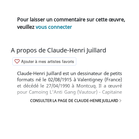
Pour laisser un commentaire sur cette œuvre,
veuillez
vous connecter
A propos de Claude-Henri Juillard
Ajouter à mes artistes favoris
Claude-Henri Juillard est un dessinateur de petits
formats né le 02/08/1915 à Valentigney (France)
et décédé le 27/04/1990 à Montcuq. Il a œuvré
pour Camoing L'Anti Gang (Vautour) - Capitaine
Tornade (Erik Le Viking) - Ferry Tempête (Zorro
CONSULTER LA PAGE DE CLAUDE-HENRI JUILLARD
Spécial) - Xavier Humbert X1 (Agent Spécial).
Text (c) BD Gest'