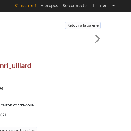
S'inscrire !
A propos
Se connecter
fr
→ en
Retour à la galerie
ri Juillard
 carton contre-collé
2021
mes œuvres favorites