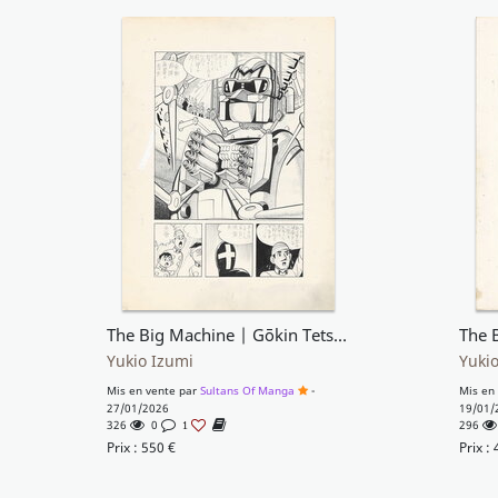
The Big Machine | Gōkin Tetsuko Hara | Shōnen | pg11
Yukio Izumi
Yukio
Mis en vente par
Sultans Of Manga
-
Mis en
27/01/2026
19/01/
326
0
296
1
Prix :
550
€
Prix :