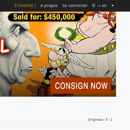
S'inscrire !
A propos
Se connecter
fr
→ en
Originaux :
1
- 2