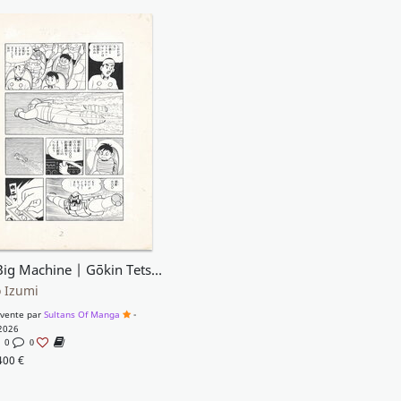
The Big Machine | Gōkin Tetsuko Hara | Shōnen | pg2
 Izumi
 vente par
Sultans Of Manga
-
2026
0
0
400
€