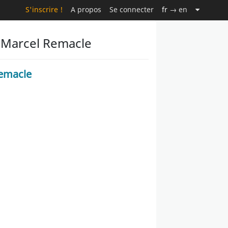
S'inscrire !
A propos
Se connecter
fr
→ en
r Marcel Remacle
emacle