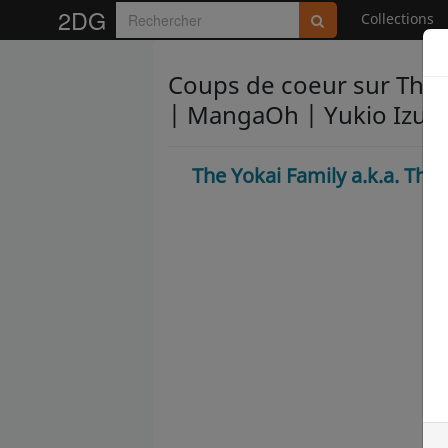
2DG
Collections
Coups de coeur sur The Y
| MangaOh | Yukio Izumi
The Yokai Family a.k.a. Th