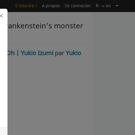
S'inscrire !
A propos
Se connecter
fr
→ en
t Frankenstein's monster
ngaOh | Yukio Izumi
par
Yukio