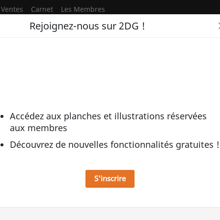
Ventes
Carnet
Les Membres
Rejoignez-nous sur 2DG !
okai Family a.k.a. The Monster Family f
 par Yukio Izumi
e Monster Family ft Frankenstein's monster | Ma
Izumi
Accédez aux planches et illustrations réservées
aux membres
Découvrez de nouvelles fonctionnalités gratuites !
S'inscrire