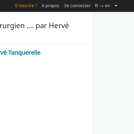
S'inscrire !
A propos
Se connecter
fr
→ en
urgien .... par Hervé
vé Tanquerelle