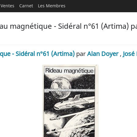
Ventes
Carnet
Les Membres
u magnétique - Sidéral n°61 (Artima) pa
ue - Sidéral n°61 (Artima)
par
Alan Doyer
,
José