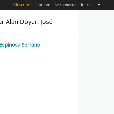
S'inscrire !
A propos
Se connecter
fr
→ en
r Alan Doyer, José
 Espinosa Serrano