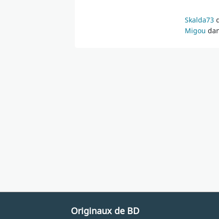
Skalda73
d
Migou
dan
Originaux de BD