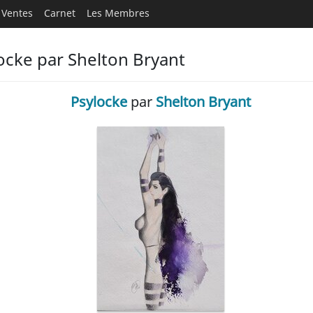
Ventes
Carnet
Les Membres
ocke par Shelton Bryant
Psylocke
par
Shelton Bryant