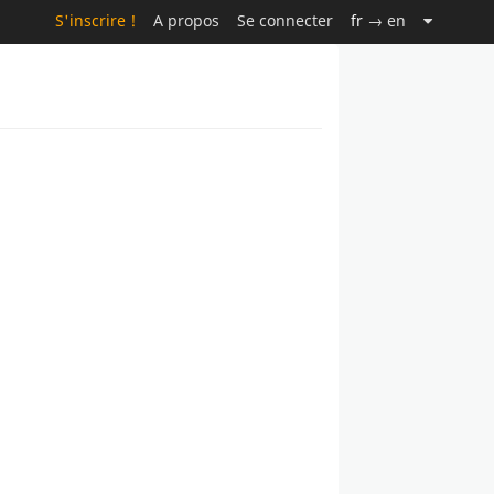
S'inscrire !
A propos
Se connecter
fr
→ en