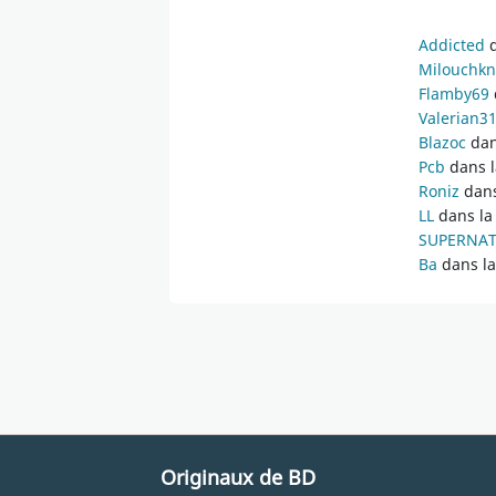
Addicted
d
Milouchk
Flamby69
Valerian3
Blazoc
dan
Pcb
dans l
Roniz
dans
LL
dans la
SUPERNA
Ba
dans la
Originaux de BD