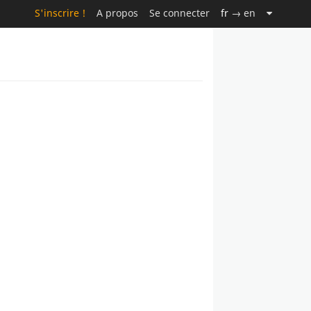
S'inscrire !
A propos
Se connecter
fr
→ en