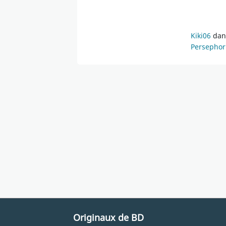
Kiki06
dans
Persephor
Originaux de BD