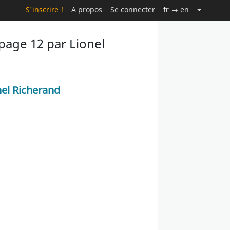
S'inscrire !
A propos
Se connecter
fr
→ en
page 12 par Lionel
nel Richerand