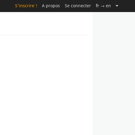
S'inscrire !
A propos
Se connecter
fr
→ en