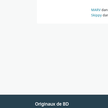
MARV
dans
Skippy
dan
Originaux de BD