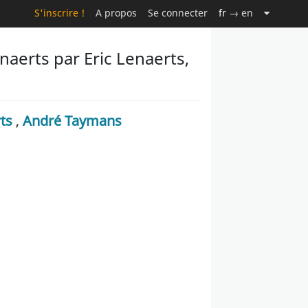
S'inscrire !
A propos
Se connecter
fr
→ en
naerts par Eric Lenaerts,
ts
,
André Taymans