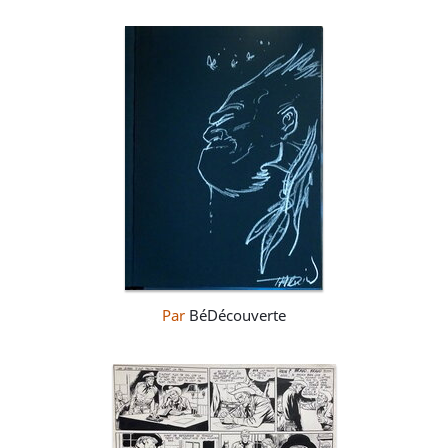
Par
BéDécouverte