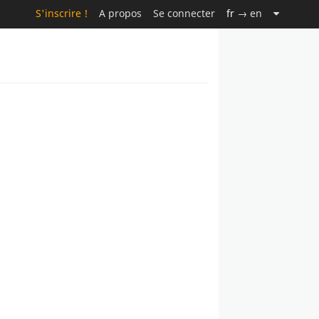
S'inscrire !
A propos
Se connecter
fr
→ en