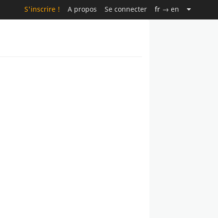
S'inscrire !
A propos
Se connecter
fr
→ en