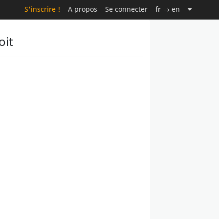
S'inscrire !
A propos
Se connecter
fr
→ en
oit