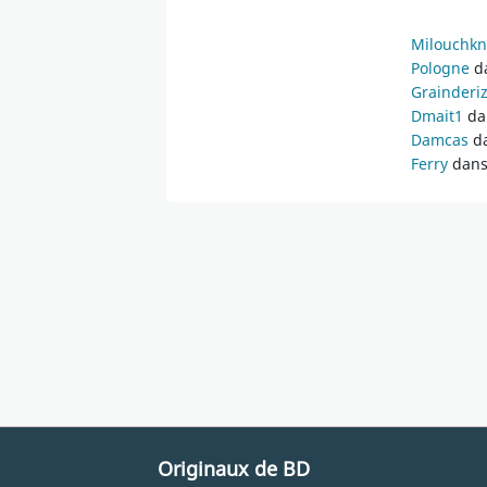
Milouchk
Pologne
da
Grainderi
Dmait1
dan
Damcas
da
Ferry
dans 
Originaux de BD