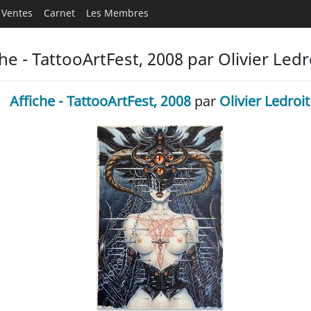
Ventes
Carnet
Les Membres
e - TattooArtFest, 2008 par Olivier Ledr
Affiche - TattooArtFest, 2008
par
Olivier Ledroit