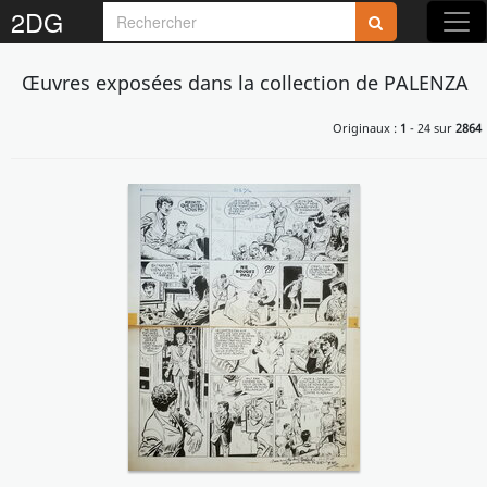
2DG
Rejoignez-nous sur 2DG !
Œuvres exposées dans la collection de PALENZA
Originaux :
1
- 24 sur
2864
Accédez aux planches et illustrations
réservées aux membres
Découvrez de nouvelles fonctionnalités
gratuites !
S'inscrire
Fermer