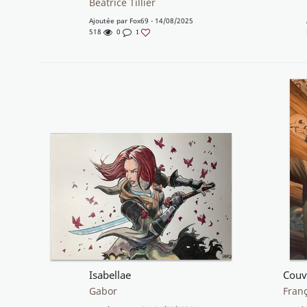
Béatrice Tillier
Ajoutée par
Fox69
- 14/08/2025
518
0
1
Isabellae
Gabor
Franç