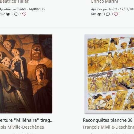
Béatrice Tillier
Enrico Marini
Ajoutée par
Fox69
- 14/08/2025
Ajoutée par
Fox69
- 12/02/20
502
0
606
3
1
1
Couverture "Millénaire" tirage de luxe tome 2
Reconquêtes planche 38
ois Miville-Deschênes
François Miville-Deschên