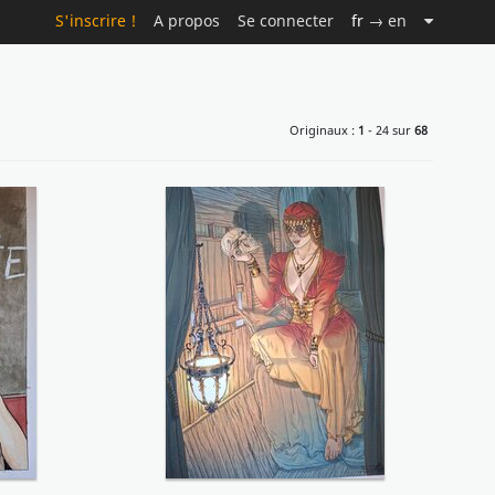
S'inscrire !
A propos
Se connecter
fr
→ en
Originaux :
1
- 24 sur
68