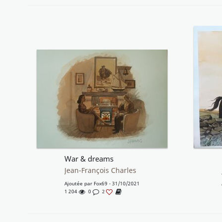
War & dreams
Jean-François Charles
Ajoutée par
Fox69
- 31/10/2021
1 204
0
2