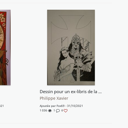
Dessin pour un ex-libris de la séri "Croisade"
Philippe Xavier
021
Ajoutée par
Fox69
- 31/10/2021
1 036
1
0