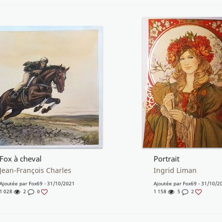
Fox à cheval
Portrait
Jean-François Charles
Ingrid Liman
Ajoutée par
Fox69
- 31/10/2021
Ajoutée par
Fox69
- 31/10/2
1 028
2
1 158
5
0
2