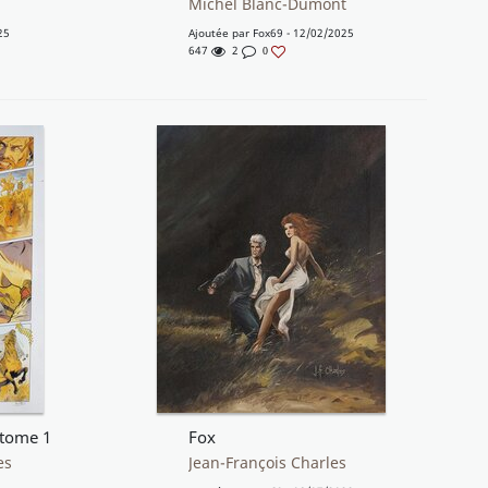
Michel Blanc-Dumont
25
Ajoutée par
Fox69
- 12/02/2025
647
2
0
 tome 1
Fox
es
Jean-François Charles