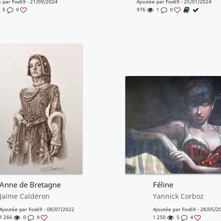
e par
Fox69
- 21/09/2024
Ajoutée par
Fox69
- 25/01/2024
5
976
1
0
0
Anne de Bretagne
Féline
Jaime Caldéron
Yannick Corboz
Ajoutée par
Fox69
- 08/07/2022
Ajoutée par
Fox69
- 28/05/2
1 266
0
1 250
5
0
4