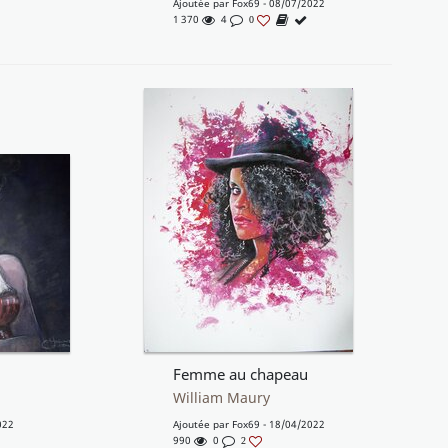
Ajoutée par
Fox69
- 08/07/2022
1 370
4
0
Femme au chapeau
William Maury
022
Ajoutée par
Fox69
- 18/04/2022
990
0
2