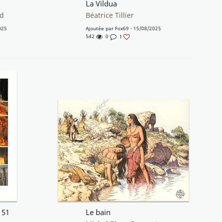
La Vildua
rd
Béatrice Tillier
025
Ajoutée par
Fox69
- 15/08/2025
542
0
1
 51
Le bain