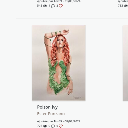
Ajoutée par
Fox69
- 21/09/2024
Ajouté
545
1
733
2
Poison Ivy
Ester Punzano
Ajoutée par
Fox69
- 08/07/2022
776
0
0