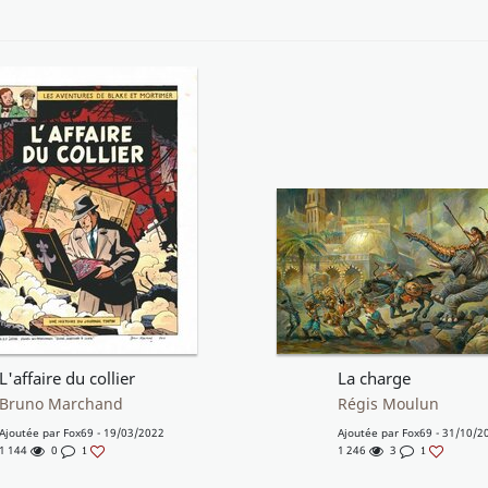
L'affaire du collier
La charge
Bruno Marchand
Régis Moulun
Ajoutée par
Fox69
- 19/03/2022
Ajoutée par
Fox69
- 31/10/2
1 144
0
1 246
3
1
1