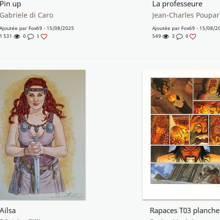
Pin up
La professeure
Gabriele di Caro
Jean-Charles Poupa
Ajoutée par
Fox69
- 15/08/2025
Ajoutée par
Fox69
- 15/08/2
1 531
0
549
3
1
0
Ailsa
Rapaces T03 planche