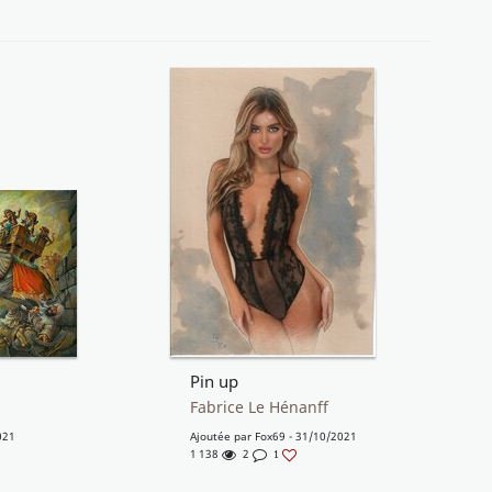
Pin up
Fabrice Le Hénanff
021
Ajoutée par
Fox69
- 31/10/2021
1 138
2
1