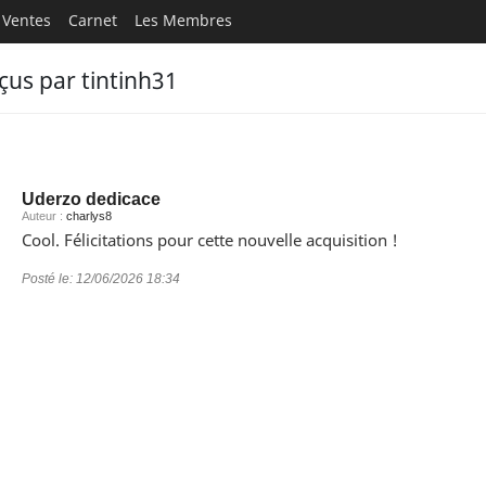
Ventes
Carnet
Les Membres
us par tintinh31
Uderzo dedicace
Auteur :
charlys8
Cool. Félicitations pour cette nouvelle acquisition !
Posté le:
12/06/2026 18:34