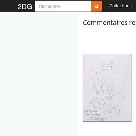
2DG
Collections
Commentaires reç