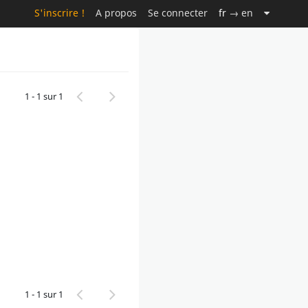
S'inscrire !
A propos
Se connecter
fr
→ en
1 - 1 sur 1
1 - 1 sur 1