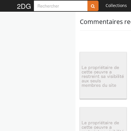
2DG
Collections
Commentaires reç