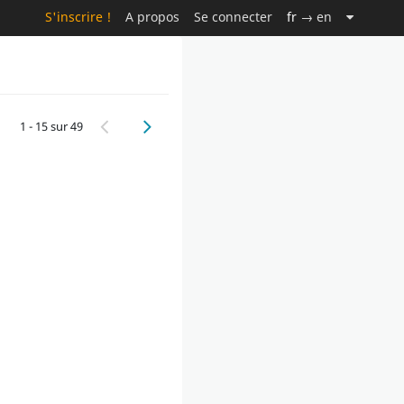
S'inscrire !
A propos
Se connecter
fr
→ en
1 - 15 sur 49