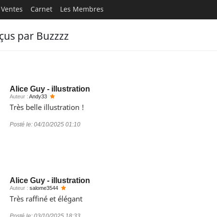
Ventes
Carnet
Les Membres
us par Buzzzz
Alice Guy - illustration
Auteur :
Andy33
Très belle illustration !
Posté le:
04/10/2025 01:10
Alice Guy - illustration
Auteur :
salome3544
Très raffiné et élégant
Posté le:
03/10/2025 18:33