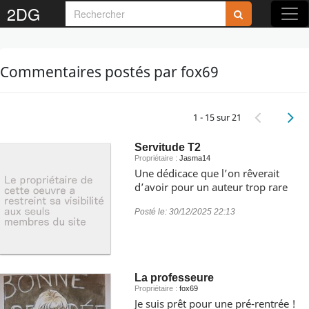
2DG
Commentaires postés par fox69
1 - 15 sur 21
Servitude T2
Propriétaire :
Jasma14
Une dédicace que l’on rêverait
d’avoir pour un auteur trop rare
Posté le:
30/12/2025 22:13
La professeure
Propriétaire :
fox69
Je suis prêt pour une pré-rentrée !