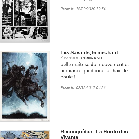
Posté le:
18/09/2020 12:54
Les Savants, le mechant
Propriétaire :
stefanocarloni
belle maîtrise du mouvement et
ambiance qui donne la chair de
poule !
Posté le:
02/12/2017 04:26
Reconquêtes - La Horde des
Vivants