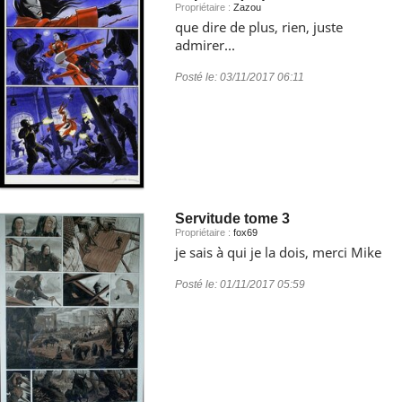
Propriétaire :
Zazou
que dire de plus, rien, juste
admirer...
Posté le:
03/11/2017 06:11
Servitude tome 3
Propriétaire :
fox69
je sais à qui je la dois, merci Mike
Posté le:
01/11/2017 05:59