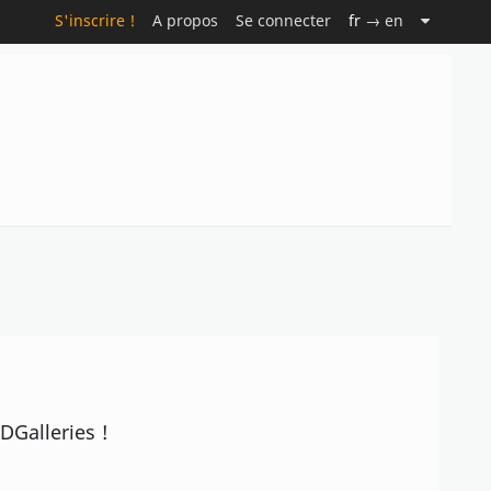
S'inscrire !
A propos
Se connecter
fr
→ en
DGalleries !