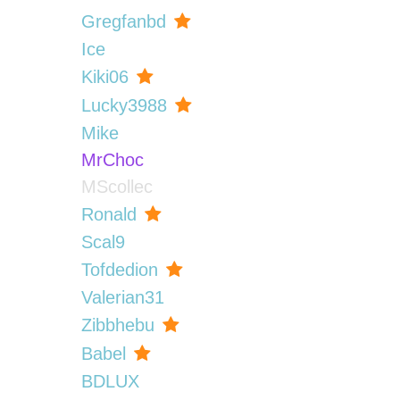
Gregfanbd
Ice
Kiki06
Lucky3988
Mike
MrChoc
MScollec
Ronald
Scal9
Tofdedion
Valerian31
Zibbhebu
Babel
BDLUX