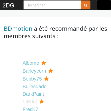
2DG
BDmotion
a été recommandé par les
membres suivants :
Albome
Barleycorn
Bobby75
Bullesdado
DarkPaint
F4ll0ut
Fred17