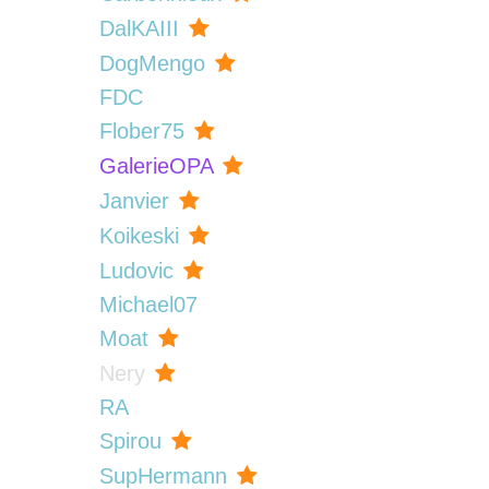
DalKAIII
DogMengo
FDC
Flober75
GalerieOPA
Janvier
Koikeski
Ludovic
Michael07
Moat
Nery
RA
Spirou
SupHermann