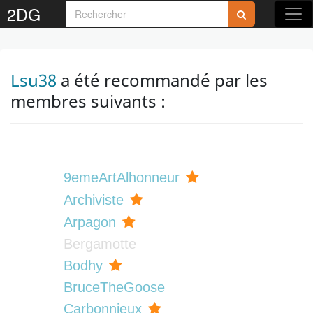
2DG
Lsu38
a été recommandé par les
membres suivants :
9emeArtAlhonneur
Archiviste
Arpagon
Bergamotte
Bodhy
BruceTheGoose
Carbonnieux