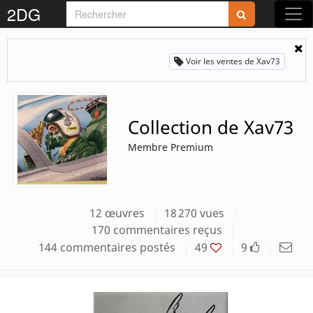
2DG
Rejoignez-nous sur 2DG !
Voir les ventes de Xav73
Collection de Xav73
Accédez aux planches et illustrations
Membre Premium
réservées aux membres
Découvrez de nouvelles fonctionnalités
gratuites !
12 œuvres
18 270 vues
170 commentaires reçus
S'inscrire
144 commentaires postés
49
9
Fermer