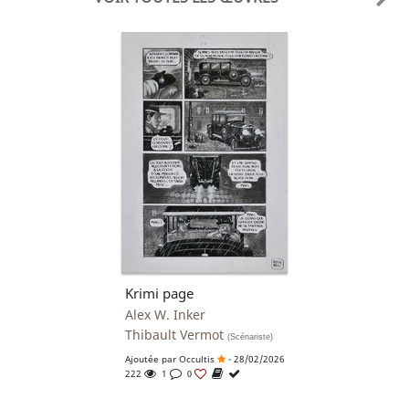
Krimi page
Alex W. Inker
Thibault Vermot
(Scénariste)
Ajoutée par
Occultis
- 28/02/2026
222
1
0