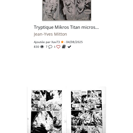
Tryptique Mikros Titan microscopique avec page titre Outre-Monde
Jean-Yves Mitton
Ajoutée par
Xav73
- 04/08/2025
830
7
1