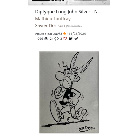
Diptyque Long John Silver - Neptune (tome II)
Mathieu Lauffray
Xavier Dorison
(Scénariste)
Ajoutée par
Xav73
- 11/02/2024
1 096
24
3