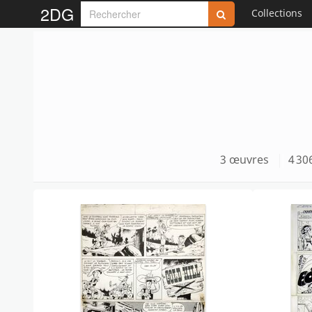
2DG
Collections
3 œuvres
4 30