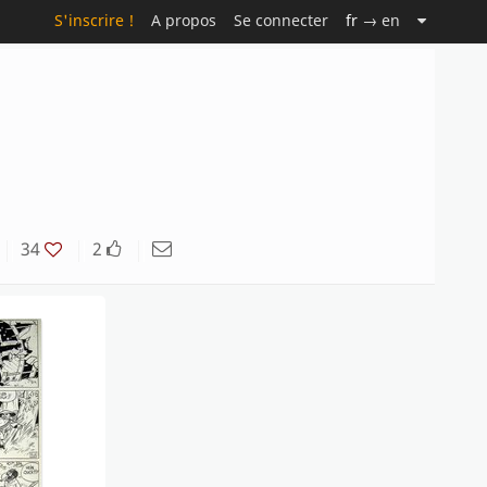
S'inscrire !
A propos
Se connecter
fr
→ en
34
2