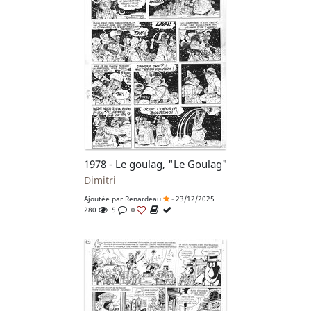
1978 - Le goulag, "Le Goulag"
Dimitri
Ajoutée par
Renardeau
- 23/12/2025
280
5
0