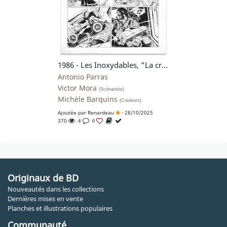
1986 - Les Inoxydables, "La croisière des filles perdues"
Antonio Parras
Victor Mora
(Scénariste)
Michèle Barquins
(Couleurs)
Ajoutée par
Renardeau
- 28/10/2025
370
4
0
Originaux de BD
Nouveautés dans les collections
Dernières mises en vente
Planches et illustrations populaires
Communauté