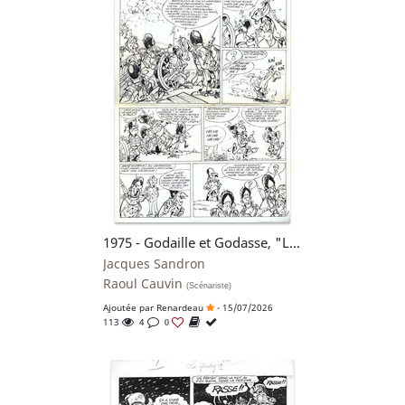
1975 - Godaille et Godasse, "L'étendard", planche n°1 alternative
Jacques Sandron
Raoul Cauvin
(Scénariste)
Ajoutée par
Renardeau
- 15/07/2026
113
4
0