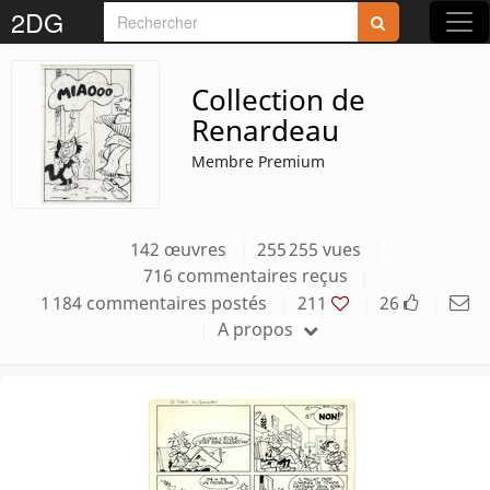
2DG
Collection de
Renardeau
Membre Premium
Accédez aux planches et illustrations
réservées aux membres
Découvrez de nouvelles fonctionnalités
142 œuvres
255 255 vues
gratuites !
716 commentaires reçus
1 184 commentaires postés
211
26
A propos
S'inscrire
Fermer