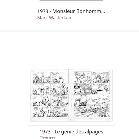
1973 - Monsieur Bonhomme, "Le poteau qui tape"
Marc Wasterlain
1973 - Le génie des alpages
F'murrr