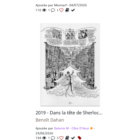
Ajoutée par
Mennarf
- 04/07/2026
110
1
1
2019 - Dans la tête de Sherlock Holmes : l'Affaire du Ticket Scandaleux
Benoît Dahan
Ajoutée par
Galerie M - Côte D'Azur
-
29/06/2026
194
1
3