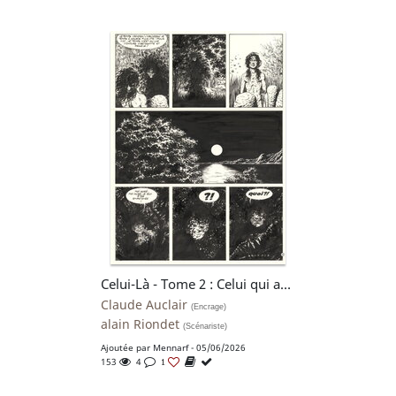
Celui-Là - Tome 2 : Celui qui achève - planche 18 - Claude Auclair
Claude Auclair
(Encrage)
alain Riondet
(Scénariste)
Ajoutée par
Mennarf
- 05/06/2026
153
4
1