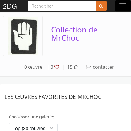
2DG
Collection de
MrChoc
0 œuvre
0
15
contacter
LES ŒUVRES FAVORITES DE MRCHOC
Choisissez une galerie: