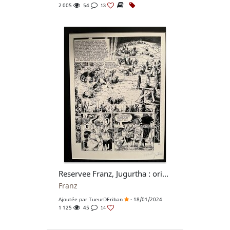
2 005
54
13
Reservee Franz, Jugurtha : original page nr 19 of album : ‘ Le feu des souvenirs ‘ of 1983
Franz
Ajoutée par
TueurDEriban
- 18/01/2024
1 125
45
14