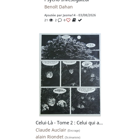
Benoît Dahan
Ajoutée par
Jasma14
- 03/08/2026
21
2
0
Celui-Là - Tome 2 : Celui qui achève - planche 19 - Claude Auclair
Claude Auclair
(Encrage)
alain Riondet
(Scénariste)