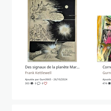
Des signaux de la planète Mars !
Frank Kettlewell
Gur
Ajoutée par
Gurn3665
- 26/10/2024
Ajouté
303
0
474
0