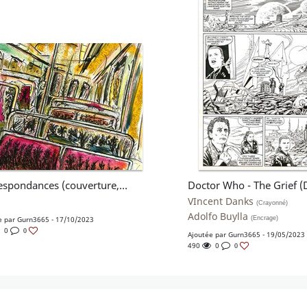
Correspondances (couverture, éditions Patayo 2023)
n
VIncent Danks
(Crayonné)
Adolfo Buylla
e par
Gurn3665
- 17/10/2023
(Encrage)
0
0
Ajoutée par
Gurn3665
- 19/05/2023
490
0
0