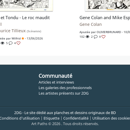
f et Tondu - Le roc maudit
l
Gene Colan
urice Tillieux
(Scénariste)
Ajoutée par
OLIVIERBRUNARD
- 10/
102
2
0
utée par
Wilfrid
- 13/06/2026
5
5
4
Communauté
Articles et interviews
Les galeries des professionnels
Les artistes présents sur 2DG
2DG - Le site dédié aux planches et dessins originaux de BD
Conditions d'utilisation
|
Etiquette
|
Confidentialité
|
Utilisation des cookie
Art Paths © 2026 . Tous droits réservés.