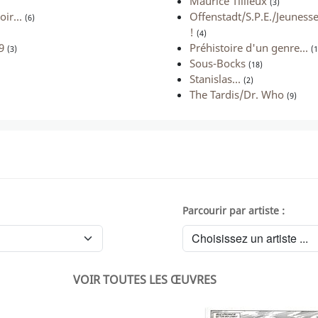
Maurice Tillieux
(3)
ir...
Offenstadt/S.P.E./Jeunesse 
(6)
!
(4)
9
Préhistoire d'un genre...
(3)
(1
Sous-Bocks
(18)
Stanislas...
(2)
The Tardis/Dr. Who
(9)
Parcourir par artiste :
VOIR TOUTES LES ŒUVRES