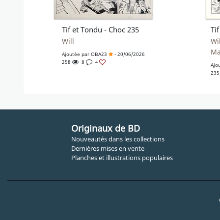
Tif et Tondu - Choc 235
Ti
Will
Wil
Ma
Ajoutée par
OBA23
- 20/06/2026
258
8
4
Ajo
23
Originaux de BD
Nouveautés dans les collections
Dernières mises en vente
Planches et illustrations populaires