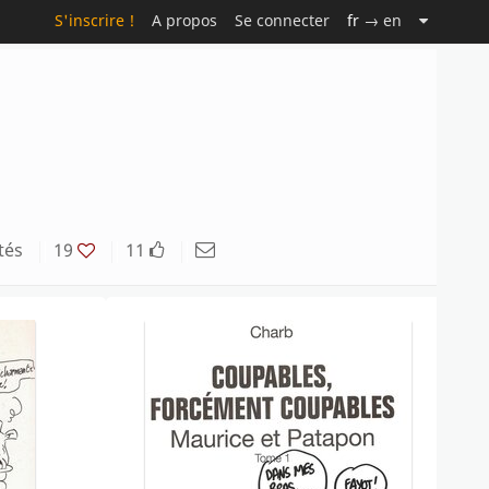
S'inscrire !
A propos
Se connecter
fr
→ en
tés
19
11