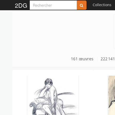
2DG
Collections
161 œuvres
222 141