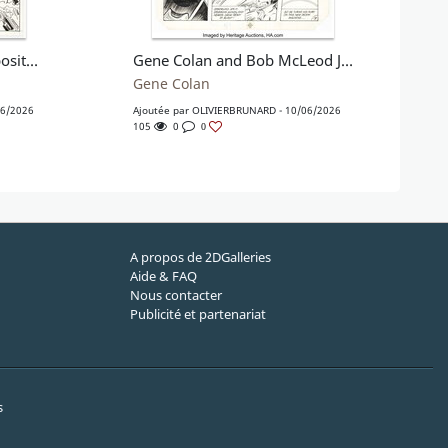
Gene Colan and Mike Esposito Sub-Mariner #48 Story Page 7 Original Art (Marvel, 1972)
Gene Colan and Bob McLeod Jemm, Son of Saturn #9 Story Page 18 Original Art (DC, 1985)
Gene Colan
06/2026
Ajoutée par
OLIVIERBRUNARD
- 10/06/2026
105
0
0
A propos de 2DGalleries
Aide & FAQ
Nous contacter
Publicité et partenariat
s