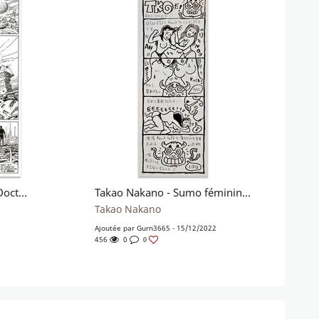
Doctor Who - The Grief (Doctor Who Monthly 185, 1992)
Takao Nakano - Sumo féminin (1995)
Takao Nakano
Ajoutée par
Gurn3665
- 15/12/2022
456
0
0