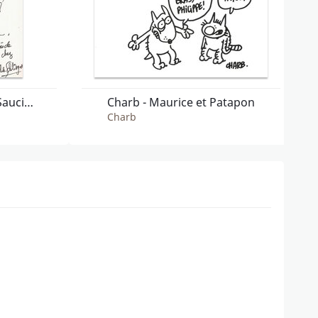
Charlie Schlingo - Les Saucisses de l'Exploit
Charb - Maurice et Patapon
Charb