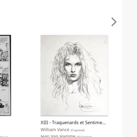
XIII - Traquenards et Sentiments (hors-série)
William Vance
(Crayonné)
Jean Van Hamme
(Scénariste)