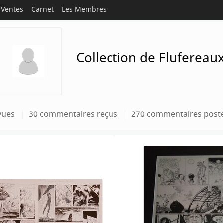
Ventes
Carnet
Les Membres
Collection de Flufereau
vues
30 commentaires reçus
270 commentaires post