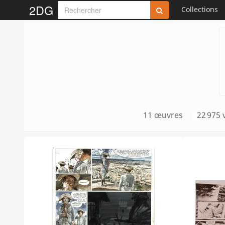
2DG
Collections
11 œuvres
22 975 