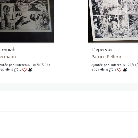
eremiah
L'epervier
ermann
Patrice Pellerin
outée par
Flufereaux
- 01/09/2023
Ajoutée par
Flufereaux
- 23/11
 702
5
1 776
0
2
1