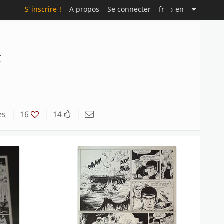
S'inscrire !
A propos
Se connecter
fr
→ en
x
és
16
14