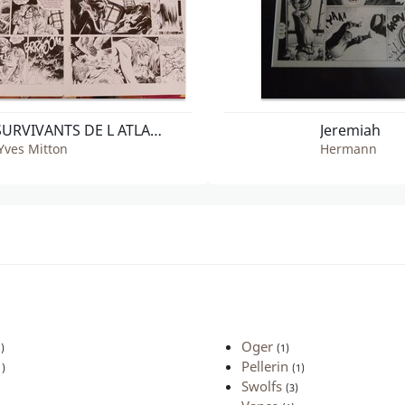
LES SURVIVANTS DE L ATLANTIQUE TOME 2 PLANCHE 21 & 22
Jeremiah
Yves Mitton
Hermann
Oger
1)
(1)
Pellerin
1)
(1)
Swolfs
(3)