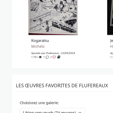
Kogaratsu
J
Michetz
H
Ajoutée par
Flufereaux
- 22/09/2024
Aj
1 751
1
1
1
LES ŒUVRES FAVORITES DE FLUFEREAUX
Choisissez une galerie: