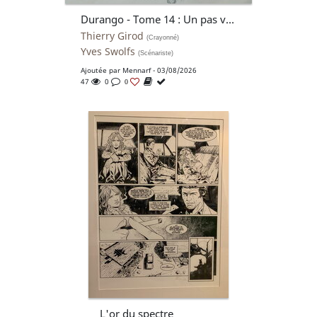
Durango - Tome 14 : Un pas vers l'enfer - Girod
Thierry Girod
(Crayonné)
Yves Swolfs
(Scénariste)
Ajoutée par
Mennarf
- 03/08/2026
47
0
0
L'or du spectre