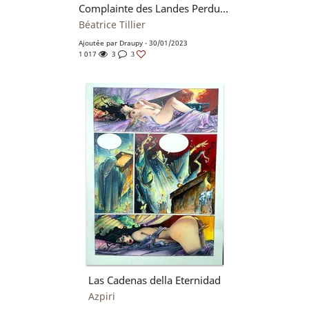
Complainte des Landes Perdues-Les sorcieres-Tome 3
Béatrice Tillier
Ajoutée par
Draupy
- 30/01/2023
1 017
3
3
Las Cadenas della Eternidad
Azpiri