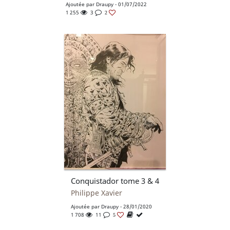
Ajoutée par
Draupy
- 01/07/2022
1 255
3
2
Conquistador tome 3 & 4
Philippe Xavier
Ajoutée par
Draupy
- 28/01/2020
1 708
11
5