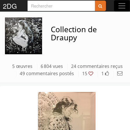
2DG
Collection de
Draupy
5 œuvres
6 804 vues
24 commentaires reçus
49 commentaires postés
15
1