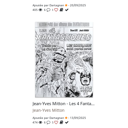
Ajoutée par
Dartagnan
- 20/09/2025
405
6
1
Jean-Yves Mitton - Les 4 Fantastiques - Album double #5 - planche originale - comic art
Jean-Yves Mitton
Ajoutée par
Dartagnan
- 13/09/2025
474
6
5