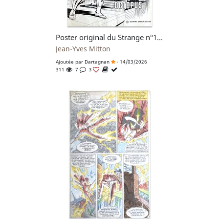
Poster original du Strange n°110 dessiné par Jean-Yves Mitton - L'Araignée contre le Dr. Octopus - planche originale - comic art
Jean-Yves Mitton
Ajoutée par
Dartagnan
- 14/03/2026
311
7
3