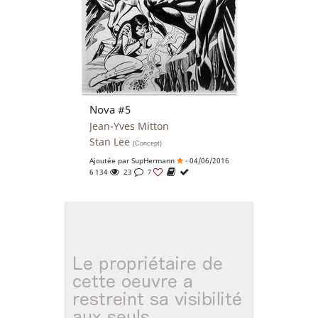
Nova #5
Jean-Yves Mitton
Stan Lee
(Concept)
Ajoutée par
SupHermann
- 04/06/2016
6 134
23
7