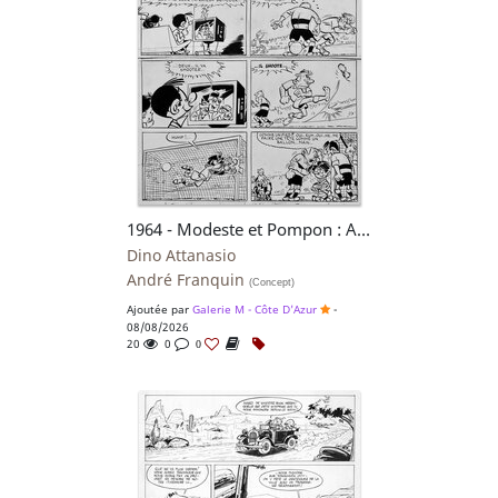
1964 - Modeste et Pompon : Arrêt Facultatif
Dino Attanasio
André Franquin
(Concept)
Ajoutée par
Galerie M - Côte D'Azur
-
08/08/2026
20
0
0