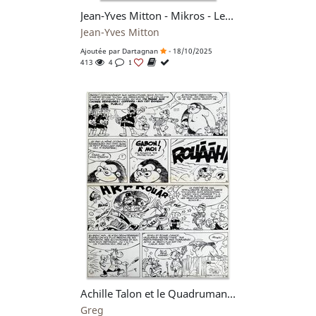
Jean-Yves Mitton - Mikros - Le Maître du PSI - Titans no 62 - planche originale n°4 - comic art
Jean-Yves Mitton
Ajoutée par
Dartagnan
- 18/10/2025
413
4
1
Achille Talon et le Quadrumane Optimiste - Michel Greg - planche originale n°5 - comic art
Greg