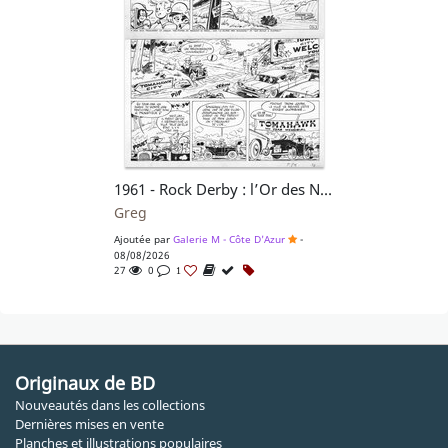
1961 - Rock Derby : l’Or des Navajos
Greg
Ajoutée par
Galerie M - Côte D'Azur
-
08/08/2026
27
0
1
Originaux de BD
Nouveautés dans les collections
Dernières mises en vente
Planches et illustrations populaires