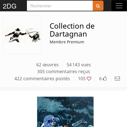
Rejoignez-nous sur 2DG !
2DG
Collection de
Dartagnan
Membre Premium
Accédez aux planches et illustrations
réservées aux membres
62 œuvres
54 143 vues
Découvrez de nouvelles fonctionnalités
305 commentaires reçus
gratuites !
422 commentaires postés
105
6
S'inscrire
Fermer