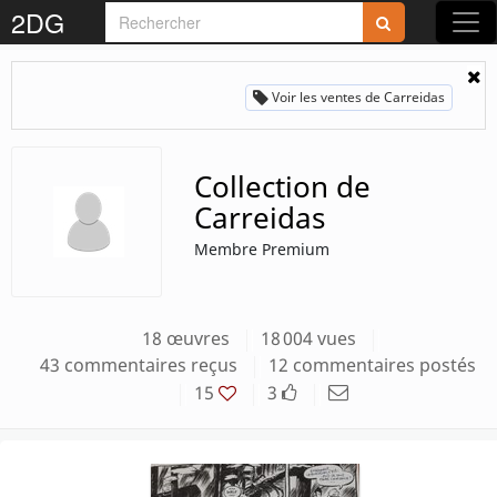
2DG
Rejoignez-nous sur 2DG !
Voir les ventes de Carreidas
Collection de
Carreidas
Accédez aux planches et illustrations
réservées aux membres
Membre Premium
Découvrez de nouvelles fonctionnalités
gratuites !
18 œuvres
18 004 vues
43 commentaires reçus
12 commentaires postés
S'inscrire
15
3
Fermer