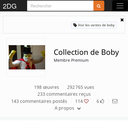
2DG
Rejoignez-nous sur 2DG !
Voir les ventes de boby
Collection de Boby
Accédez aux planches et illustrations
Membre Premium
réservées aux membres
Découvrez de nouvelles fonctionnalités
gratuites !
198 œuvres
292 765 vues
233 commentaires reçus
S'inscrire
143 commentaires postés
114
6
A propos
Fermer