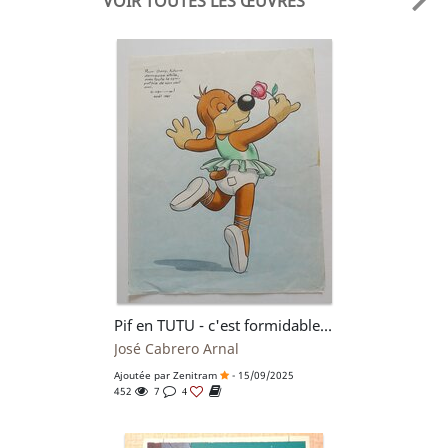
VOIR TOUTES LES ŒUVRES
Pif en TUTU - c'est formidable . On lira avec délice la dédicace d'ARNAL.
José Cabrero Arnal
Ajoutée par
Zenitram
- 15/09/2025
452
7
4