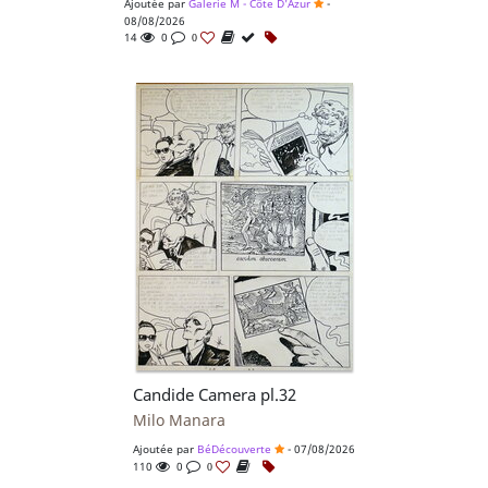
Ajoutée par
Galerie M - Côte D'Azur
-
08/08/2026
14
0
0
Candide Camera pl.32
Milo Manara
Ajoutée par
BéDécouverte
- 07/08/2026
110
0
0