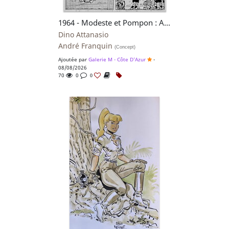
1964 - Modeste et Pompon : Arrêt Facultatif
Dino Attanasio
André Franquin
(Concept)
Ajoutée par
Galerie M - Côte D'Azur
-
08/08/2026
70
0
0