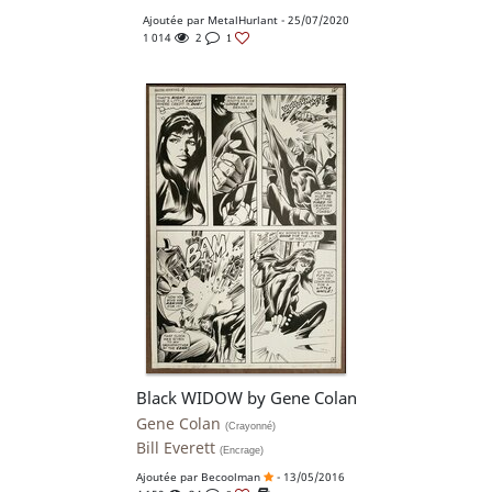
Ajoutée par
MetalHurlant
- 25/07/2020
1 014
2
1
Black WIDOW by Gene Colan
Gene Colan
(Crayonné)
Bill Everett
(Encrage)
Ajoutée par
Becoolman
- 13/05/2016