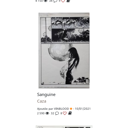
4 150
34
9
Sanguine
Caza
Ajoutée par
VINBLOOD
- 10/01/2021
2 590
32
8