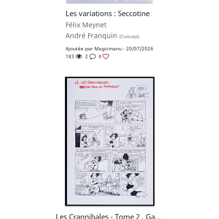
Les variations : Seccotine
Félix Meynet
André Franquin
(Concept)
Ajoutée par
Magicmanu
- 20/07/2026
183
2
0
Les Crannibales - Tome 2 , Gag 48 : Que pour le physique - Jean-Claude Fournier - Zidrou